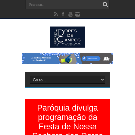
Paróquia divulga
programação da
Festa de Nossa