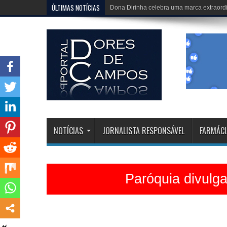
ÚLTIMAS NOTÍCIAS
Igreja Matriz está belíssima e celebrações 
NOTÍCIAS
JORNALISTA RESPONSÁVEL
FARMÁCI
Paróquia divulg