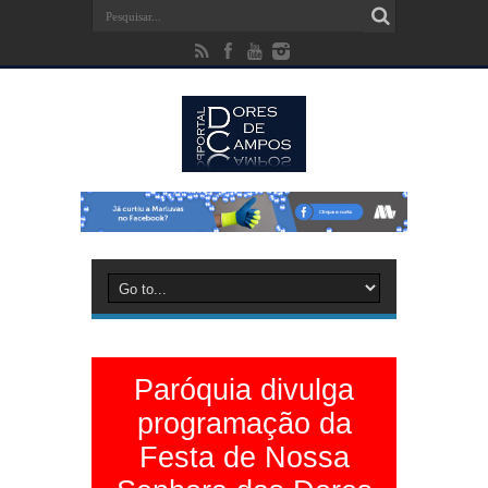
Paróquia divulga
programação da
Festa de Nossa