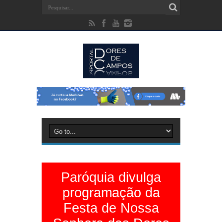
Paróquia divulga
programação da
Festa de Nossa