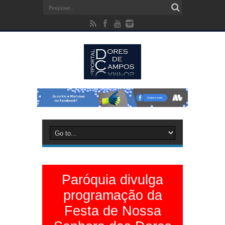
Paróquia divulga
programação da
Festa de Nossa