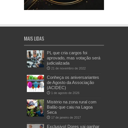
MAIS LIDAS
PL que cria cargos foi
aprovado, mas votação será
judicializada
21 de novembro de 2022
Conheça os aniversariantes
de Agosto da Associação
(ACIDEC)
1 de agosto de 2026
Mistério na zona rural com
Balão que caiu na Lagoa
Seca
17 de janeiro de 2017
Exclusivo! Dores vai ganhar