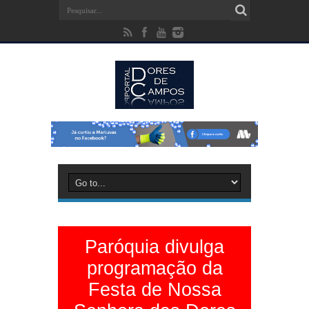
Paróquia divulga
programação da
Festa de Nossa