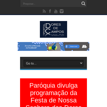
Paróquia divulga
programação da
Festa de Nossa