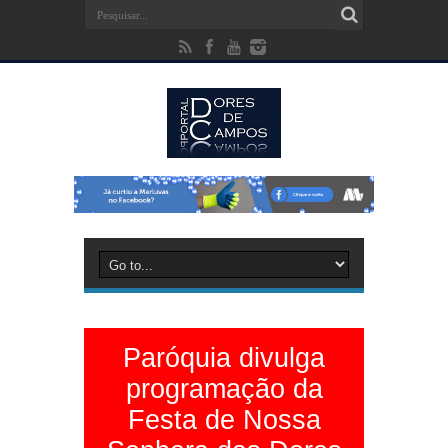
Paróquia divulga
programação da
Festa de Nossa