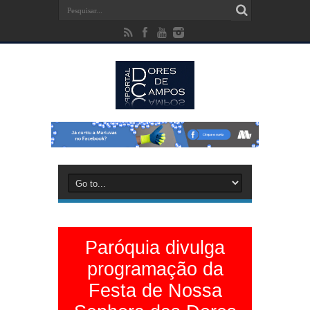
Paróquia divulga
programação da
Festa de Nossa