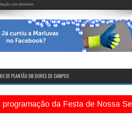
nária: 102 anos de vida
AS DE PLANTÃO EM DORES DE CAMPOS
a programação da Festa de Nossa S