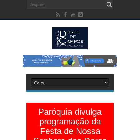
Paróquia divulga
programação da
Festa de Nossa