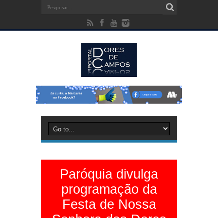
Paróquia divulga
programação da
Festa de Nossa