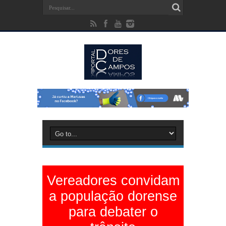
Vereadores convidam
a população dorense
para debater o