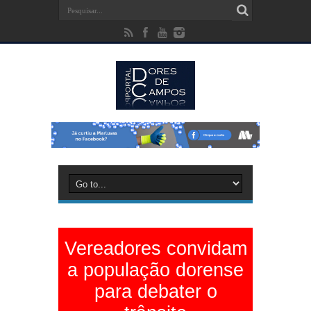
Vereadores convidam
a população dorense
para debater o