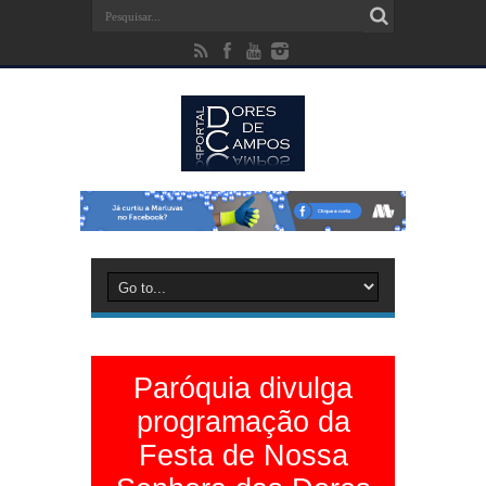
Paróquia divulga
programação da
Festa de Nossa