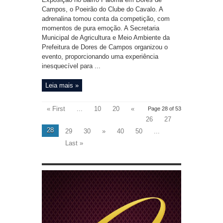
Campos, o Poeirão do Clube do Cavalo. A
adrenalina tomou conta da competição, com
momentos de pura emoção. A Secretaria
Municipal de Agricultura e Meio Ambiente da
Prefeitura de Dores de Campos organizou o
evento, proporcionando uma experiência
inesquecível para ...
Leia mais »
« First
...
10
20
«
Page 28 of 53
26
27
28
29
30
»
40
50
...
Last »