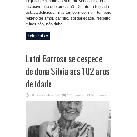
Feijoada Solidária ao som da Banda Fax, que
inclusive não cobrou cachê. De fato, a feijoada
estava deliciosa, mas também com um tempero
repleto de amor, carinho, solidariedade, respeito
e inclusão, não tinha ...
Leia mais »
Luto! Barroso se despede
de dona Silvia aos 102 anos
de idade
19 de maio de 2024
1 Comment
546 Views