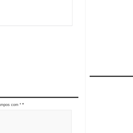
campos com *
*