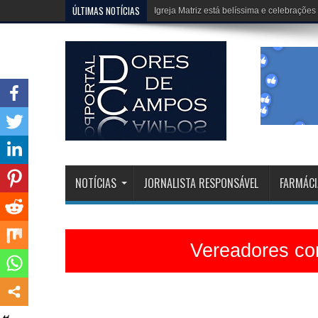
ÚLTIMAS NOTÍCIAS
Erivélton e HJ, fazem um trabalho extraor
NOTÍCIAS
JORNALISTA RESPONSÁVEL
FARMÁCI
Vereadores con