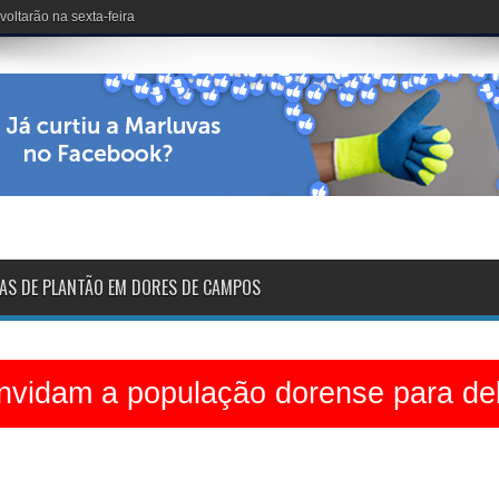
dinário no Clube dos 50
AS DE PLANTÃO EM DORES DE CAMPOS
vidam a população dorense para deb