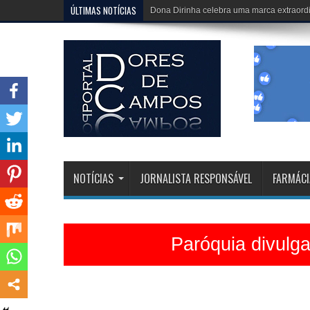
ÚLTIMAS NOTÍCIAS
Igreja Matriz está belíssima e celebrações 
NOTÍCIAS
JORNALISTA RESPONSÁVEL
FARMÁCI
Paróquia divulg