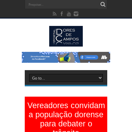
Vereadores convidam
a população dorense
para debater o