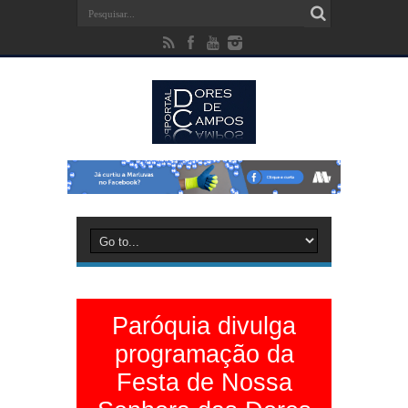
Paróquia divulga
programação da
Festa de Nossa