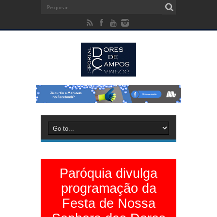
Paróquia divulga
programação da
Festa de Nossa