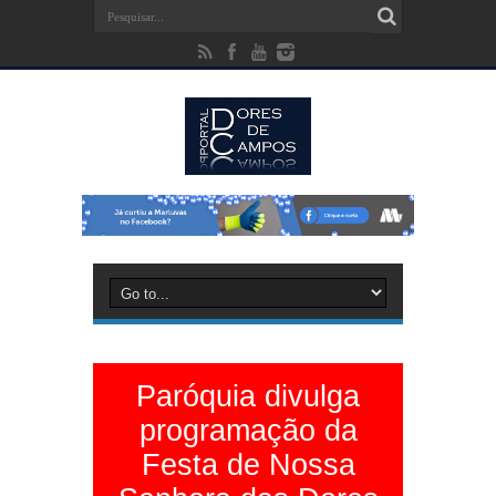
Paróquia divulga
programação da
Festa de Nossa