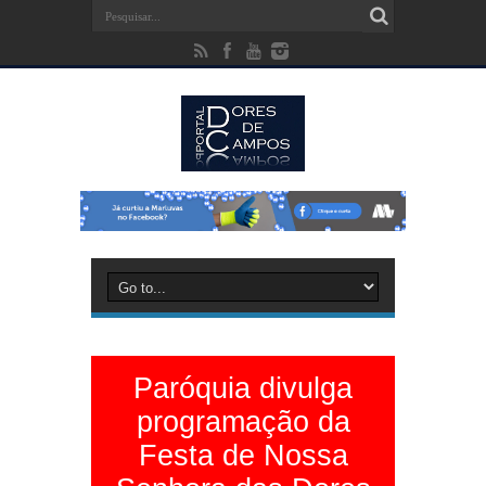
Paróquia divulga
programação da
Festa de Nossa