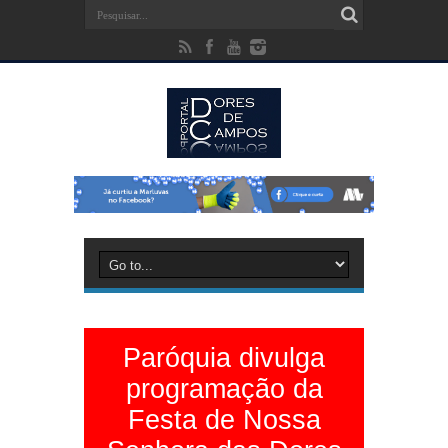
Paróquia divulga
programação da
Festa de Nossa