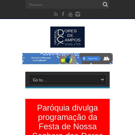
Paróquia divulga
programação da
Festa de Nossa