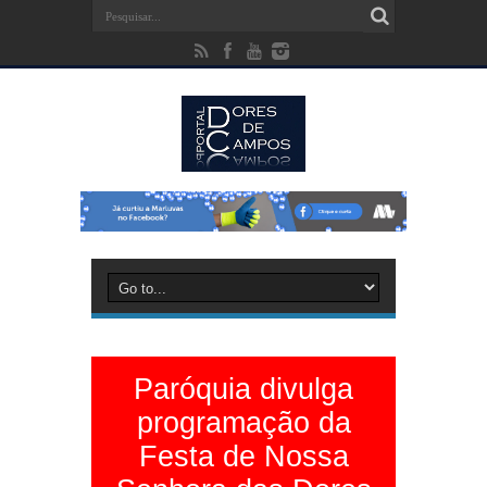
Paróquia divulga
programação da
Festa de Nossa