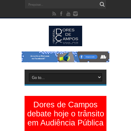
Dores de Campos
debate hoje o trânsito
em Audiência Pública