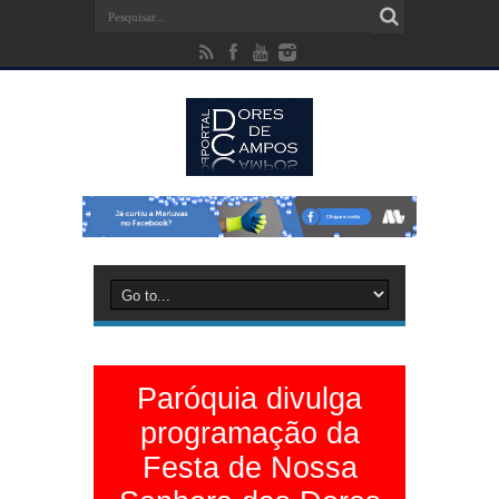
Paróquia divulga
programação da
Festa de Nossa