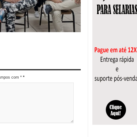
campos com *
*