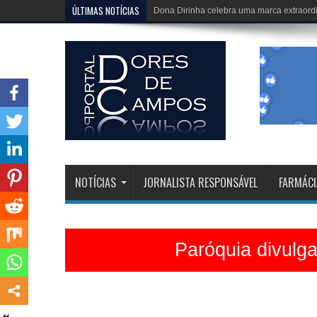
ÚLTIMAS NOTÍCIAS
Igreja Matriz está belíssima e celebrações 
NOTÍCIAS
JORNALISTA RESPONSÁVEL
FARMÁCI
Paróquia divulg