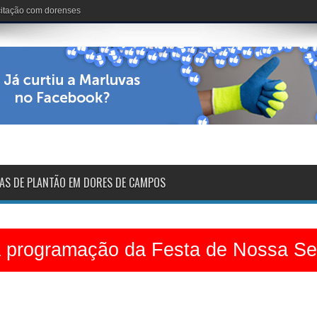
nária: 102 anos de vida
AS DE PLANTÃO EM DORES DE CAMPOS
a programação da Festa de Nossa S