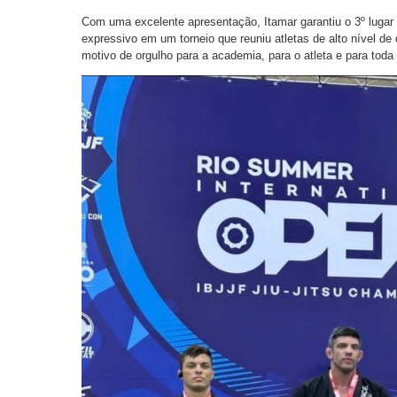
Com uma excelente apresentação, Itamar garantiu o 3º lugar
expressivo em um torneio que reuniu atletas de alto nível de 
motivo de orgulho para a academia, para o atleta e para tod