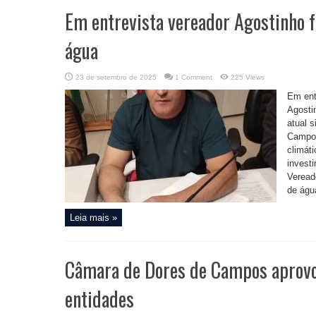
Em entrevista vereador Agostinho f
água
23 de setembro de 2025
1 Comment
225 Views
Em ent
Agostin
atual 
Campos
climát
invest
Veread
de água
Leia mais »
Câmara de Dores de Campos aprovo
entidades