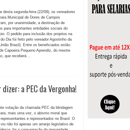
te desta segunda-feira (22/09), os vereadores
ara Municipal de Dores de Campos
ram, por unanimidade, a destinação de
os para importantes entidades sociais do
pio. O pedido para inclusão dos projetos na
do Dia foi feito pelo vereador Agostinho da
União Brasil). Entre os beneficiados estão:
de Capoeira Pequeno Aprendiz, do mestre
o, que receberá ...
 dizer: a PEC da Vergonha!
nte votação da chamada PEC da blindagem
ara, mais uma vez, o abismo moral que
 representantes e representados no Brasil. O
viu não foi apenas um arranjo legislativo de
iência: foi a consagração da impunidade