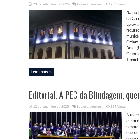
23 de setembro de 2025
Leave a comment
203 Views
Na noi
da Câm
aprova
recurs
municí
Ordem 
Darci (
Grupo 
Tianinh
Leia mais »
Editorial! A PEC da Blindagem, quer
22 de setembro de 2025
Leave a comment
174 Views
A rece
escanc
separa
que se 
conven