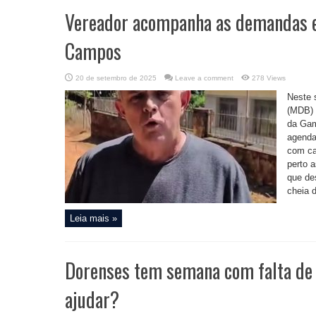
Vereador acompanha as demandas e
Campos
20 de setembro de 2025
Leave a comment
278 Views
Neste 
(MDB) 
da Gam
agenda
com ca
perto 
que de
cheia d
Leia mais »
Dorenses tem semana com falta de
ajudar?