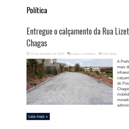
Política
Entregue o calçamento da Rua Lizet
Chagas
23 de setembro de 2025
Leave a comment
318 Views
A Pref
mais d
infraes
calçam
do Pos
Chagas
mobilid
morado
adminis
Leia mais »