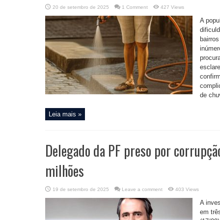
20 de setembro de 2025
1 Comment
427 Views
A popu
dificu
bairro
inúmer
procur
esclar
confir
compli
de chuv
Leia mais »
Delegado da PF preso por corrupção
milhões
19 de setembro de 2025
Leave a comment
403 Views
A inves
em trê