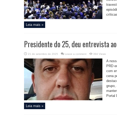
traves
episód
crítica
Leia mais »
Presidente do 25, deu entrevista a
21 de setembro de 2025
Leave a comment
394 Views
A noss
PRD em
com en
cena po
destac
grupo,
manter
Portal
Leia mais »