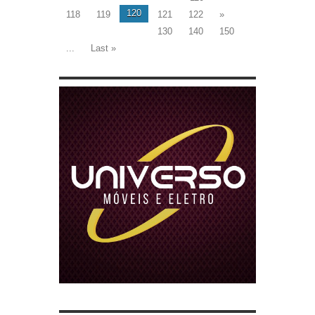
120
118
119
121
122
»
130
140
150
...
Last »