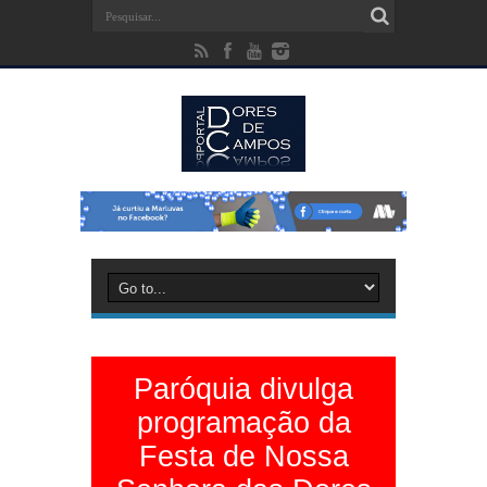
Paróquia divulga
programação da
Festa de Nossa