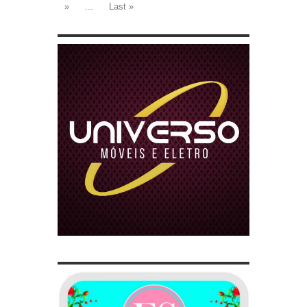
»
...
Last »