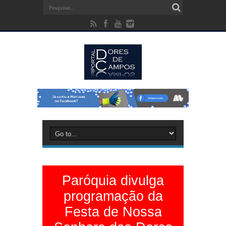
Paróquia divulga
programação da
Festa de Nossa