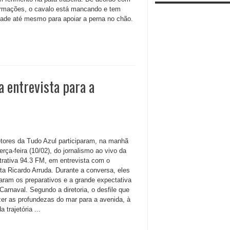
ormações, o cavalo está mancando e tem
ldade até mesmo para apoiar a perna no chão.
a entrevista para a
etores da Tudo Azul participaram, na manhã
erça-feira (10/02), do jornalismo ao vivo da
Atrativa 94.3 FM, em entrevista com o
sta Ricardo Arruda. Durante a conversa, eles
aram os preparativos e a grande expectativa
Carnaval. Segundo a diretoria, o desfile que
azer as profundezas do mar para a avenida, à
a trajetória ...