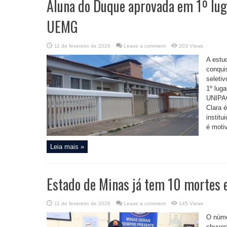
Aluna do Duque aprovada em 1º luga
UEMG
11 de fevereiro de 2026
Leave a comment
203 Views
A estu
conqui
seletiv
1º lug
UNIPAC
Clara 
instit
é motiv
Leia mais »
Estado de Minas já tem 10 mortes 
11 de fevereiro de 2026
Leave a comment
145 Views
O núme
chuvos