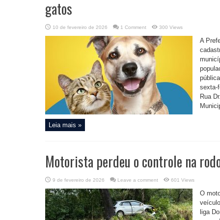
gatos
10 de fevereiro de 2026
1 Comment
300 Views
A Pref
cadast
municíp
popula
públic
sexta-
Rua Dr
Municip
Leia mais »
Motorista perdeu o controle na rod
9 de fevereiro de 2026
Leave a comment
601 Views
O moto
veícul
liga D