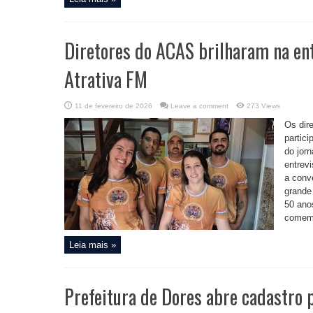
Diretores do ACAS brilharam na ent
Atrativa FM
11 de fevereiro de 2026
Leave a comment
273 Views
Os dir
partic
do jor
entrevi
a conv
grande
50 anos
comemo
Leia mais »
Prefeitura de Dores abre cadastro 