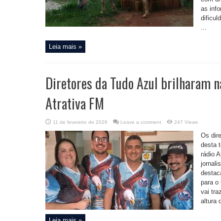
as inf
dificu
...
Leia mais »
Diretores da Tudo Azul brilharam n
Atrativa FM
11 de fevereiro de 2026
Leave a comment
247 Views
Os dir
desta t
rádio 
jornali
destac
para o 
vai tr
altura d
Leia mais »