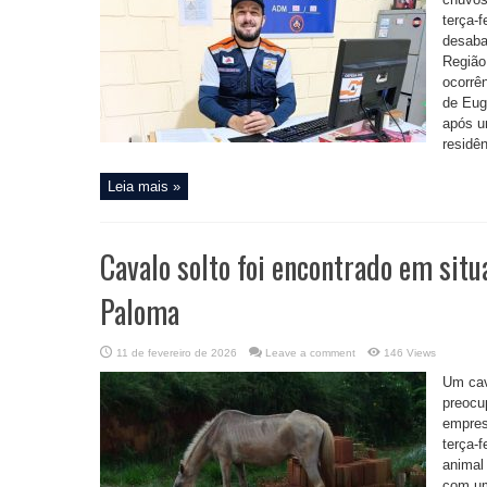
terça-f
desaba
Região
ocorrê
de Eug
após u
residê
Leia mais »
Cavalo solto foi encontrado em sit
Paloma
11 de fevereiro de 2026
Leave a comment
146 Views
Um cav
preocu
empres
terça-f
animal
com um