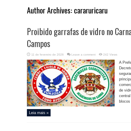
Author Archives: cararuricaru
Proibido garrafas de vidro no Carn
Campos
11 de fevereiro de 2026
Leave a comment
242 Views
A Pref
Decret
segura
princip
comerc
de vid
centra
blocos
Leia mais »