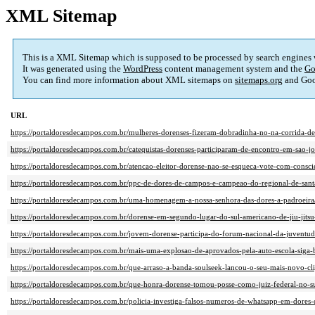
XML Sitemap
This is a XML Sitemap which is supposed to be processed by search engines
It was generated using the
WordPress
content management system and the
Go
You can find more information about XML sitemaps on
sitemaps.org
and Goo
URL
https://portaldoresdecampos.com.br/mulheres-dorenses-fizeram-dobradinha-no-na-corrida-d
https://portaldoresdecampos.com.br/catequistas-dorenses-participaram-de-encontro-em-sao-jo
https://portaldoresdecampos.com.br/atencao-eleitor-dorense-nao-se-esqueca-vote-com-consci
https://portaldoresdecampos.com.br/ppc-de-dores-de-campos-e-campeao-do-regional-de-sant
https://portaldoresdecampos.com.br/uma-homenagem-a-nossa-senhora-das-dores-a-padroeira
https://portaldoresdecampos.com.br/dorense-em-segundo-lugar-do-sul-americano-de-jiu-jitsu
https://portaldoresdecampos.com.br/jovem-dorense-participa-do-forum-nacional-da-juventu
https://portaldoresdecampos.com.br/mais-uma-explosao-de-aprovados-pela-auto-escola-siga
https://portaldoresdecampos.com.br/que-arraso-a-banda-soulseek-lancou-o-seu-mais-novo-cli
https://portaldoresdecampos.com.br/que-honra-dorense-tomou-posse-como-juiz-federal-no-su
https://portaldoresdecampos.com.br/policia-investiga-falsos-numeros-de-whatsapp-em-dores