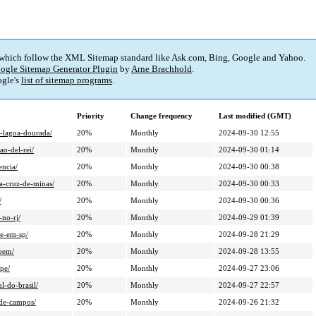
 which follow the XML Sitemap standard like Ask.com, Bing, Google and Yahoo.
ogle Sitemap Generator Plugin
by
Arne Brachhold
.
gle's
list of sitemap programs
.
Priority
Change frequency
Last modified (GMT)
e-lagoa-dourada/
20%
Monthly
2024-09-30 12:55
ao-del-rei/
20%
Monthly
2024-09-30 01:14
encia/
20%
Monthly
2024-09-30 00:38
a-cruz-de-minas/
20%
Monthly
2024-09-30 00:33
/
20%
Monthly
2024-09-30 00:36
-no-rj/
20%
Monthly
2024-09-29 01:39
de-em-sp/
20%
Monthly
2024-09-28 21:29
-bem/
20%
Monthly
2024-09-28 13:55
pe/
20%
Monthly
2024-09-27 23:06
l-do-brasil/
20%
Monthly
2024-09-27 22:57
-de-campos/
20%
Monthly
2024-09-26 21:32