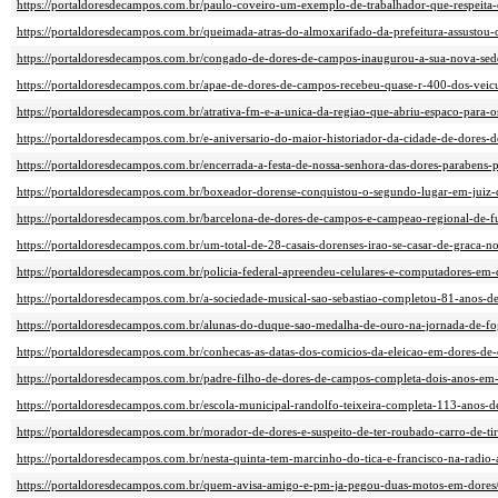
https://portaldoresdecampos.com.br/paulo-coveiro-um-exemplo-de-trabalhador-que-respeita-
https://portaldoresdecampos.com.br/queimada-atras-do-almoxarifado-da-prefeitura-assustou-
https://portaldoresdecampos.com.br/congado-de-dores-de-campos-inaugurou-a-sua-nova-sed
https://portaldoresdecampos.com.br/apae-de-dores-de-campos-recebeu-quase-r-400-dos-veicu
https://portaldoresdecampos.com.br/atrativa-fm-e-a-unica-da-regiao-que-abriu-espaco-para-o
https://portaldoresdecampos.com.br/e-aniversario-do-maior-historiador-da-cidade-de-dores-
https://portaldoresdecampos.com.br/encerrada-a-festa-de-nossa-senhora-das-dores-parabens-p
https://portaldoresdecampos.com.br/boxeador-dorense-conquistou-o-segundo-lugar-em-juiz-
https://portaldoresdecampos.com.br/barcelona-de-dores-de-campos-e-campeao-regional-de-fu
https://portaldoresdecampos.com.br/um-total-de-28-casais-dorenses-irao-se-casar-de-graca-no-
https://portaldoresdecampos.com.br/policia-federal-apreendeu-celulares-e-computadores-em-
https://portaldoresdecampos.com.br/a-sociedade-musical-sao-sebastiao-completou-81-anos-de-
https://portaldoresdecampos.com.br/alunas-do-duque-sao-medalha-de-ouro-na-jornada-de-fo
https://portaldoresdecampos.com.br/conhecas-as-datas-dos-comicios-da-eleicao-em-dores-de
https://portaldoresdecampos.com.br/padre-filho-de-dores-de-campos-completa-dois-anos-em
https://portaldoresdecampos.com.br/escola-municipal-randolfo-teixeira-completa-113-anos-de
https://portaldoresdecampos.com.br/morador-de-dores-e-suspeito-de-ter-roubado-carro-de-tir
https://portaldoresdecampos.com.br/nesta-quinta-tem-marcinho-do-tica-e-francisco-na-radio-a
https://portaldoresdecampos.com.br/quem-avisa-amigo-e-pm-ja-pegou-duas-motos-em-dores