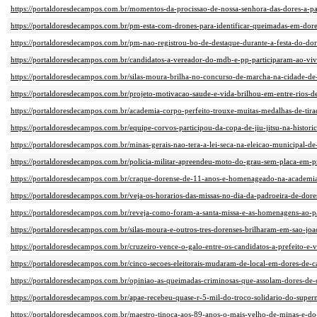
https://portaldoresdecampos.com.br/momentos-da-procissao-de-nossa-senhora-das-dores-a-pa
https://portaldoresdecampos.com.br/pm-esta-com-drones-para-identificar-queimadas-em-dore
https://portaldoresdecampos.com.br/pm-nao-registrou-bo-de-destaque-durante-a-festa-do-dor
https://portaldoresdecampos.com.br/candidatos-a-vereador-do-mdb-e-pp-participaram-ao-viv
https://portaldoresdecampos.com.br/silas-moura-brilha-no-concurso-de-marcha-na-cidade-de-
https://portaldoresdecampos.com.br/projeto-motivacao-saude-e-vida-brilhou-em-entre-rios-d
https://portaldoresdecampos.com.br/academia-corpo-perfeito-trouxe-muitas-medalhas-de-tira
https://portaldoresdecampos.com.br/equipe-corvos-participou-da-copa-de-jiu-jitsu-na-historic
https://portaldoresdecampos.com.br/minas-gerais-nao-tera-a-lei-seca-na-eleicao-municipal-d
https://portaldoresdecampos.com.br/policia-militar-apreendeu-moto-do-grau-sem-placa-em-p
https://portaldoresdecampos.com.br/craque-dorense-de-11-anos-e-homenageado-na-academia
https://portaldoresdecampos.com.br/veja-os-horarios-das-missas-no-dia-da-padroeira-de-dor
https://portaldoresdecampos.com.br/reveja-como-foram-a-santa-missa-e-as-homenagens-ao-p
https://portaldoresdecampos.com.br/silas-moura-e-outros-tres-dorenses-brilharam-em-sao-joao
https://portaldoresdecampos.com.br/cruzeiro-vence-o-galo-entre-os-candidatos-a-prefeito-e-vi
https://portaldoresdecampos.com.br/cinco-secoes-eleitorais-mudaram-de-local-em-dores-de-
https://portaldoresdecampos.com.br/opiniao-as-queimadas-criminosas-que-assolam-dores-de
https://portaldoresdecampos.com.br/apae-recebeu-quase-r-5-mil-do-troco-solidario-do-supe
https://portaldoresdecampos.com.br/maestro-tinoca-aos-89-anos-o-mais-velho-de-minas-e-do-