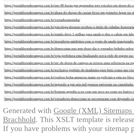
https://portaldoresdecampos.com.br/em-48-horas-pm-apreendeu-tres-veiculos-em-dores-de-
https://portaldoresdecampos.com.br/aluna-do-duque-de-caxias-ficou-em-primeiro-lugar-no-si
https://portaldoresdecampos.com.br/vereadorasoninha/
https://portaldoresdecampos.com.br/psicologa-dorense-recebeu-o-titulo-de-cidadao-honorari
https://portaldoresdecampos.com.br/estado-deve-1-milhao-para-saude-e-deu-o-calote-em-labo
https://portaldoresdecampos.com.br/moradores-satisfeitos-com-o-posto-de-saude-inaugurado
https://portaldoresdecampos.com.br/democratas-nao-tem-dono-diz-o-vereador-belinho-sobre
https://portaldoresdecampos.com.br/veja-prefeitura-esta-finalizando-nova-rede-de-esgoto-na
https://portaldoresdecampos.com.br/utc-de-dores-de-campos-se-tornou-uma-referencia-na-re
https://portaldoresdecampos.com.br/exclusivo-prefeito-de-tiradentes-quer-beto-como-seu-vi
https://portaldoresdecampos.com.br/roubou-bolsa-ameacou-matar-os-policiais-e-esta-no-bloc
https://portaldoresdecampos.com.br/segundo-a-pm-seis-mil-pessoas-estiveram-na-caminhada-
https://portaldoresdecampos.com.br/homem-agrediu-a-ex-com-um-soco-no-rosto-no-bairro-
https://portaldoresdecampos.com.br/vereadores-democratas-se-encontraram-com-deputado-es
Generated with
Google (XML) Sitemaps G
Brachhold
. This XSLT template is releas
If you have problems with your sitemap p