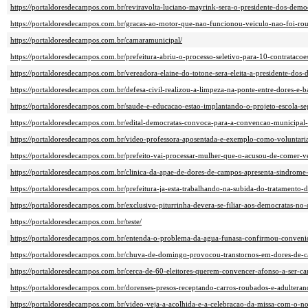
https://portaldoresdecampos.com.br/reviravolta-luciano-mayrink-sera-o-presidente-dos-democ
https://portaldoresdecampos.com.br/gracas-ao-motor-que-nao-funcionou-veiculo-nao-foi-ro
https://portaldoresdecampos.com.br/camaramunicipal/
https://portaldoresdecampos.com.br/prefeitura-abriu-o-processo-seletivo-para-10-contratacoe
https://portaldoresdecampos.com.br/vereadora-elaine-do-totone-sera-eleita-a-presidente-dos-
https://portaldoresdecampos.com.br/defesa-civil-realizou-a-limpeza-na-ponte-entre-dores-e-b
https://portaldoresdecampos.com.br/saude-e-educacao-estao-implantando-o-projeto-escola-se
https://portaldoresdecampos.com.br/edital-democratas-convoca-para-a-convencao-municipal-
https://portaldoresdecampos.com.br/video-professora-aposentada-e-exemplo-como-voluntaria
https://portaldoresdecampos.com.br/prefeito-vai-processar-mulher-que-o-acusou-de-comer-v
https://portaldoresdecampos.com.br/clinica-da-apae-de-dores-de-campos-apresenta-sindrom
https://portaldoresdecampos.com.br/prefeitura-ja-esta-trabalhando-na-subida-do-tratamento-
https://portaldoresdecampos.com.br/exclusivo-piturrinha-devera-se-filiar-aos-democratas-no-
https://portaldoresdecampos.com.br/teste/
https://portaldoresdecampos.com.br/entenda-o-problema-da-agua-funasa-confirmou-conveni
https://portaldoresdecampos.com.br/chuva-de-domingo-provocou-transtornos-em-dores-de-
https://portaldoresdecampos.com.br/cerca-de-60-eleitores-querem-convencer-afonso-a-ser-ca
https://portaldoresdecampos.com.br/dorenses-presos-receptando-carros-roubados-e-adulterand
https://portaldoresdecampos.com.br/video-veja-a-acolhida-e-a-celebracao-da-missa-com-o-n